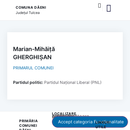
COMUNA DĂENI
Județul
Tulcea
și serviciile publice
Marian-Mihăiță
GHERGHIȘAN
PRIMARUL COMUNEI
Partidul politic:
Partidul Național Liberal (PNL)
LOCALIZARE
Acest conținut este blocat până când acceptați categoria corespunzătoare de cookie-uri.
PRIMĂRIA
Accept categoria Funcționalitate
LINKURI
COMUNEI
UTILE