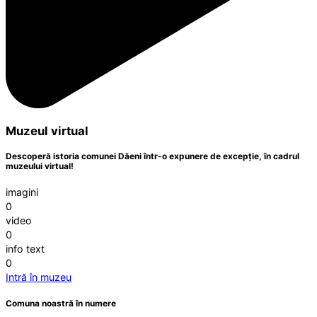
Muzeul virtual
Descoperă istoria comunei Dăeni într-o expunere de excepție, în cadrul
muzeului virtual!
imagini
0
video
0
info text
0
Intră în muzeu
Comuna noastră în numere