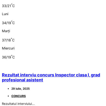
°
33/21
C
Luni
°
34/19
C
Marți
°
37/18
C
Miercuri
°
36/19
C
Rezultat interviu concurs Inspector clasa I, grad
profesional asistent
29 Iulie, 2025
CONCURS
Rezultatul interviului...